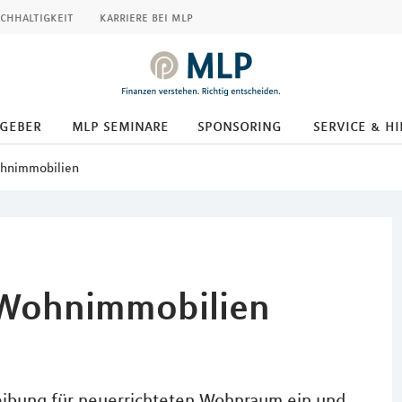
chhaltigkeit
karriere bei mlp
tgeber
mlp seminare
sponsoring
service & hi
ohnimmobilien
r Wohnimmobilien
eibung für neuerrichteten Wohnraum ein und