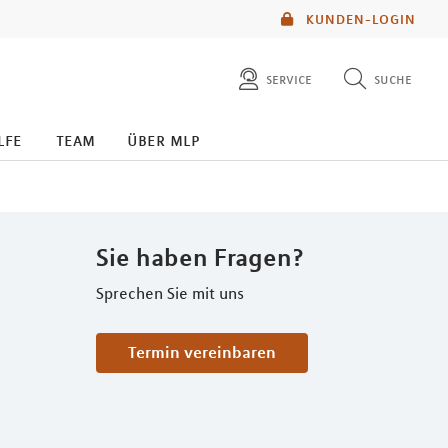
KUNDEN-LOGIN
service
suche
diese website durchsuchen
lfe
team
über mlp
mlp berater finden
Sie haben Fragen?
Sprechen Sie mit uns
Termin vereinbaren