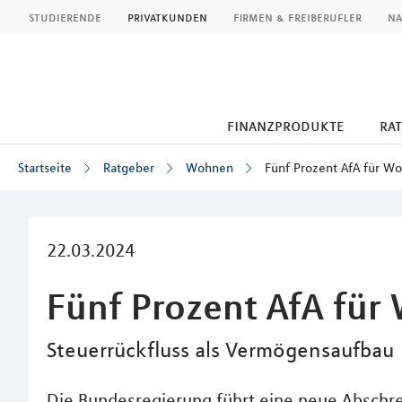
MLP
studierende
privatkunden
firmen & freiberufler
na
finanzprodukte
ra
Startseite
Ratgeber
Wohnen
Fünf Prozent AfA für W
Inhalt
22.03.2024
Fünf Prozent AfA fü
Steuerrückfluss als Vermögensaufbau
Die Bundesregierung führt eine neue Abschr