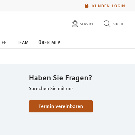
KUNDEN-LOGIN
service
suche
diese website durchsuchen
lfe
team
über mlp
mlp berater finden
Haben Sie Fragen?
Sprechen Sie mit uns
Termin vereinbaren