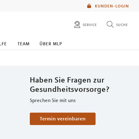
KUNDEN-LOGIN
service
suche
diese website durchsuchen
lfe
team
über mlp
mlp berater finden
Haben Sie Fragen zur
Gesundheitsvorsorge?
Sprechen Sie mit uns
Termin vereinbaren