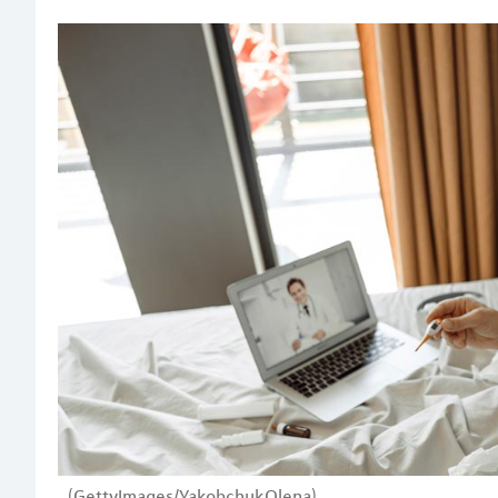
(GettyImages/YakobchukOlena)