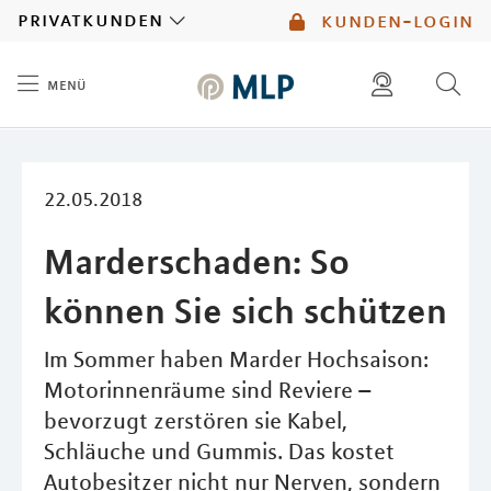
MLP
privatkunden
kunden-login
menü
Inhalt
diese website durchsuchen
mlp berater finden
22.05.2018
Marderschaden: So
können Sie sich schützen
Im Sommer haben Marder Hochsaison:
Motorinnenräume sind Reviere –
bevorzugt zerstören sie Kabel,
Schläuche und Gummis. Das kostet
Autobesitzer nicht nur Nerven, sondern